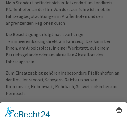
Mein Standort befindet sich in Jetzendorf im Landkreis
Pfaffenhofen an der Ilm. Von dort aus führe ich mobile
Fahrzeugbegutachtungen in Pfaffenhofen und den
angrenzenden Regionen durch.
Die Besichtigung erfolgt nach vorheriger
Terminvereinbarung direkt am Fahrzeug. Das kann bei
Ihnen, am Arbeitsplatz, in einer Werkstatt, auf einem
Betriebsgelände oder am aktuellen Abstellort des
Fahrzeugs sein.
Zum Einsatzgebiet gehören insbesondere Pfaffenhofen an
der Ilm, Jetzendorf, Scheyern, Reichertshausen,
Ilmmünster, Hohenwart, Rohrbach, Schweitenkirchen und
Pörnbach.
In nördlicher Richtung bin ich unter anderem in Ingolstadt,
Manching, Reichertshofen, Baar Ebenhausen, Vohburg und
Münchsmünster tätig.