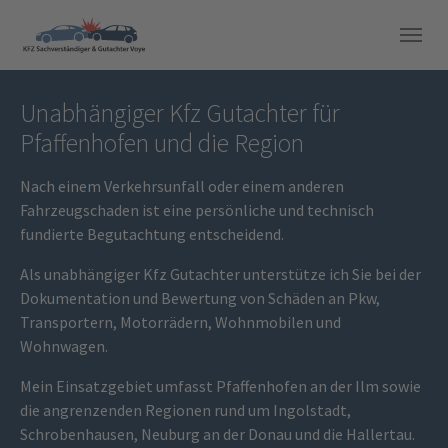
Skip to main navigation
Skip to main content
Skip to page footer
Unabhängiger Kfz Gutachter für
Pfaffenhofen und die Region
Nach einem Verkehrsunfall oder einem anderen
Fahrzeugschaden ist eine persönliche und technisch
fundierte Begutachtung entscheidend.
Als unabhängiger Kfz Gutachter unterstütze ich Sie bei der
Dokumentation und Bewertung von Schäden an Pkw,
Transportern, Motorrädern, Wohnmobilen und
Wohnwagen.
Mein Einsatzgebiet umfasst Pfaffenhofen an der Ilm sowie
die angrenzenden Regionen rund um Ingolstadt,
Schrobenhausen, Neuburg an der Donau und die Hallertau.