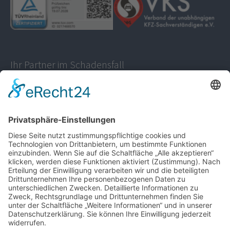
Ihr Partner im Schadensfall
KFZ Sachverständigenbüro Voye
Tel.:
01577-8811736
info@gutachter-voye.de
WhatsApp
Rechtliches
Impressum
Datenschutz