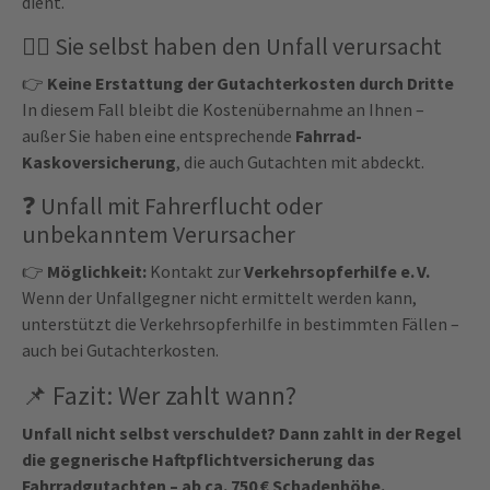
dient.
🚴‍♂️
Sie selbst haben den Unfall verursacht
👉
Keine Erstattung der Gutachterkosten durch Dritte
In diesem Fall bleibt die Kostenübernahme an Ihnen –
außer Sie haben eine entsprechende
Fahrrad-
Kaskoversicherung
, die auch Gutachten mit abdeckt.
❓
Unfall mit Fahrerflucht oder
unbekanntem Verursacher
👉
Möglichkeit:
Kontakt zur
Verkehrsopferhilfe e. V.
Wenn der Unfallgegner nicht ermittelt werden kann,
unterstützt die Verkehrsopferhilfe in bestimmten Fällen –
auch bei Gutachterkosten.
📌
Fazit: Wer zahlt wann?
Unfall nicht selbst verschuldet? Dann zahlt in der Regel
die gegnerische Haftpflichtversicherung das
Fahrradgutachten – ab ca. 750 € Schadenhöhe.