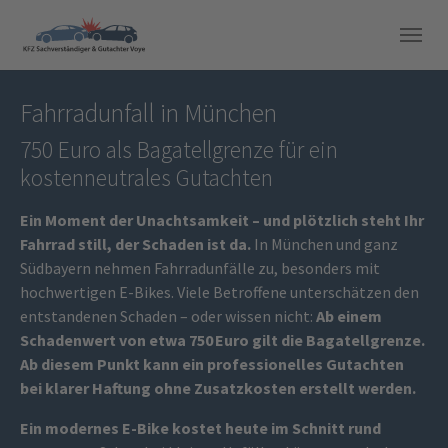
Skip to main navigation
Skip to main content
Skip to page footer
Fahrradunfall in München
750 Euro als Bagatellgrenze für ein
kostenneutrales Gutachten
Ein Moment der Unachtsamkeit – und plötzlich steht Ihr
Fahrrad still, der Schaden ist da.
In München und ganz
Südbayern nehmen Fahrradunfälle zu, besonders mit
hochwertigen E-Bikes. Viele Betroffene unterschätzen den
entstandenen Schaden – oder wissen nicht:
Ab einem
Schadenwert von etwa 750 Euro gilt die Bagatellgrenze.
Ab diesem Punkt kann ein professionelles Gutachten
bei klarer Haftung ohne Zusatzkosten erstellt werden.
Ein modernes E-Bike kostet heute im Schnitt rund