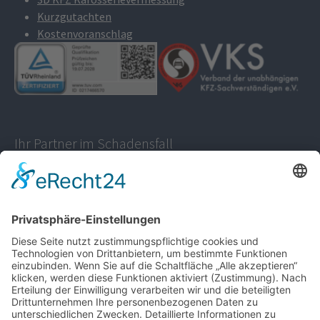
Kurzgutachten
Kostenvoranschlag
Ihr Partner im Schadensfall
KFZ Sachverständigenbüro Voye
Tel.:
01577-8811736
info@gutachter-voye.de
WhatsApp