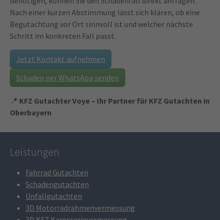
benötigen, können Sie den Schadenfall direkt anfragen.
Nach einer kurzen Abstimmung lässt sich klären, ob eine
Begutachtung vor Ort sinnvoll ist und welcher nächste
Schritt im konkreten Fall passt.
Jetzt Kontakt aufnehmen
Schaden per WhatsApp senden
📍
KFZ Gutachter Voye – Ihr Partner für KFZ Gutachten in
Oberbayern
Leistungen
Fahrrad Gutachten
Schadengutachten
Unfallgutachten
3D Motorradrahmenvermessung
3D KFZ Karosserievermessung